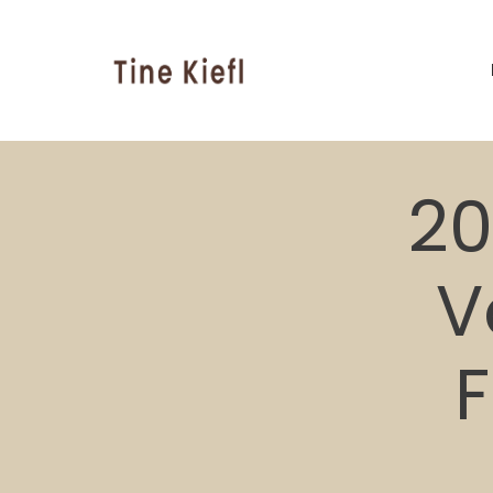
20
V
F