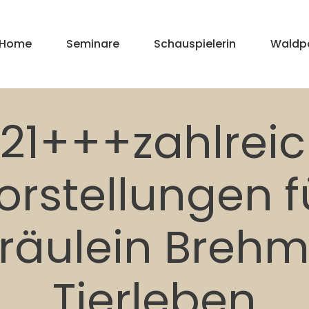
Home
Seminare
Schauspielerin
Waldp
21+++zahlrei
orstellungen f
räulein Breh
Tierleben