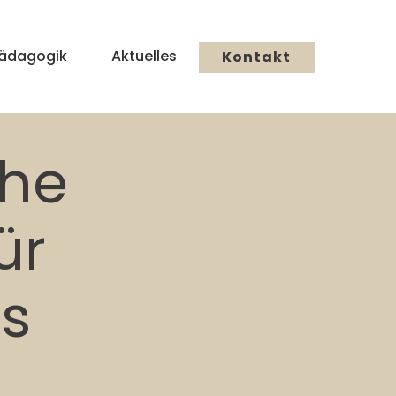
ädagogik
Aktuelles
Kontakt
che
ür
ms